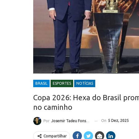
BRASIL
ESPORTES
NOTÍCIAS
Copa 2026: Hexa do Brasil pro
no caminho
On
5 Dez, 2025
Por
Josemir Tadeu Fonseca
Compartilhar