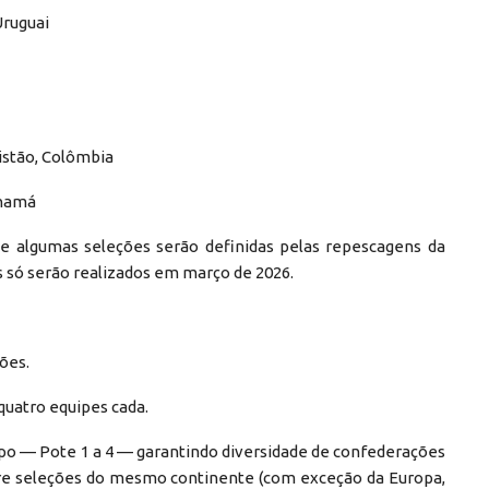
Uruguai
uistão, Colômbia
Panamá
ue algumas seleções serão definidas pelas repescagens da
s só serão realizados em março de 2026.
ões.
quatro equipes cada.
upo — Pote 1 a 4 — garantindo diversidade de confederações
ntre seleções do mesmo continente (com exceção da Europa,