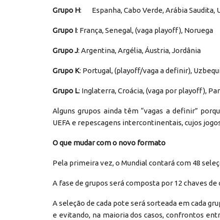
Grupo H
: Espanha, Cabo Verde, Arábia Saudita, 
Grupo I
: França, Senegal, (vaga playoff), Noruega
Grupo J
: Argentina, Argélia, Áustria, Jordânia
Grupo K
: Portugal, (playoff/vaga a definir), Uzbeq
Grupo L
: Inglaterra, Croácia, (vaga por playoff), 
Alguns grupos ainda têm “vagas a definir” porq
UEFA e repescagens intercontinentais, cujos jogo
O que mudar com o novo formato
Pela primeira vez, o Mundial contará com 48 seleç
A fase de grupos será composta por 12 chaves de 
A seleção de cada pote será sorteada em cada gr
e evitando, na maioria dos casos, confrontos e