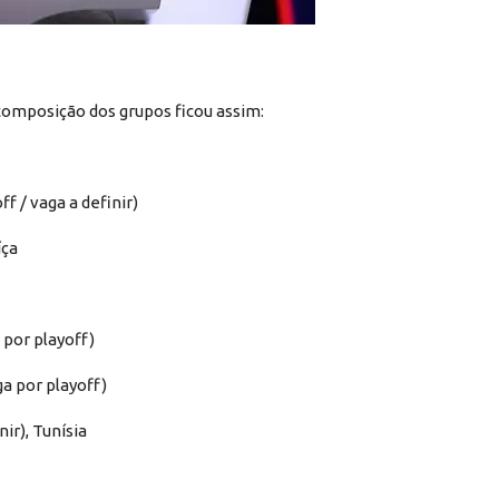
 composição dos grupos ficou assim:
ff / vaga a definir)
íça
a por playoff)
ga por playoff)
nir), Tunísia