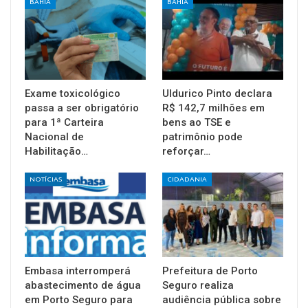
BAHIA
BAHIA
Exame toxicológico
Uldurico Pinto declara
passa a ser obrigatório
R$ 142,7 milhões em
para 1ª Carteira
bens ao TSE e
Nacional de
patrimônio pode
Habilitação…
reforçar…
NOTÍCIAS
CIDADANIA
Embasa interromperá
Prefeitura de Porto
abastecimento de água
Seguro realiza
em Porto Seguro para
audiência pública sobre