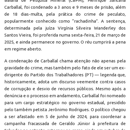
Baiana de Pesquisa Mineral (CBPM), Henrique Santana
Carballal, foi condenado a 3 anos e 9 meses de prisão, além
de 18 dias-multa, pela prática do crime de peculato,
popularmente conhecido como “rachadinha”. A sentença,
determinada pela juíza Virgínia Silveira Wanderley dos
Santos Vieira, foi proferida numa sexta-feira, 21 de março de
2025, e ainda permanece no governo. O réu cumprirá a pena
em regime aberto.
A condenação de Carballal chama atenção não apenas pela
gravidade do crime, mas também pelo fato de ele ser um ex-
dirigente do Partido dos Trabalhadores (PT) — legenda que,
historicamente, adota um discurso veemente contra casos
de corrupção e desvio de recursos públicos. Mesmo após a
denúncia e o processo em andamento, Carballal foi nomeado
para um cargo estratégico no governo estadual, presidido
pelo também petista Jerônimo Rodrigues. O político chegou
a ser afastado em 5 de junho de 2024, para coordenar a
campanha fracassada de Geraldo Júnior à prefeitura de