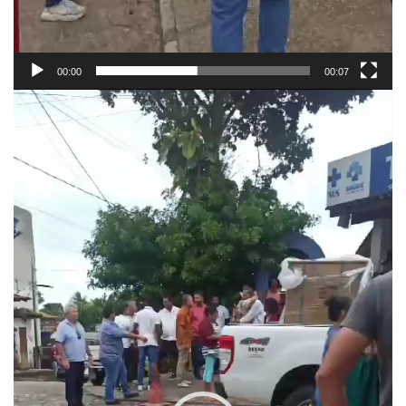
00:00
00:07
Reprodutor
de
vídeo