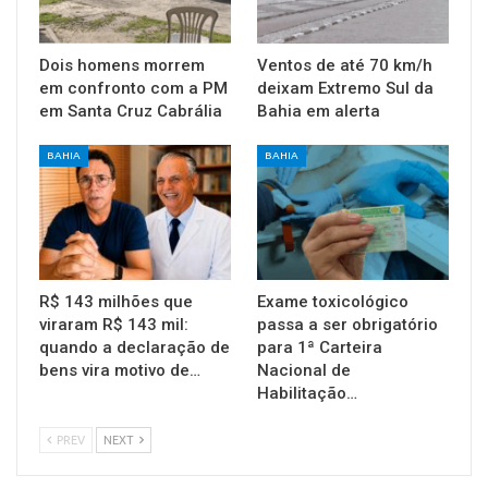
Dois homens morrem
Ventos de até 70 km/h
em confronto com a PM
deixam Extremo Sul da
em Santa Cruz Cabrália
Bahia em alerta
BAHIA
BAHIA
R$ 143 milhões que
Exame toxicológico
viraram R$ 143 mil:
passa a ser obrigatório
quando a declaração de
para 1ª Carteira
bens vira motivo de…
Nacional de
Habilitação…
PREV
NEXT