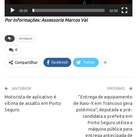
00:00
02:50
Por Informações: Assessoria Marcos Val
destaque
0
Facebook
Twitter
Compartilhar
ANTERIOR
PRÓXIMO
Motorista de aplicativo é
“Entrega de equipamento
vítima de assalto em Porto
de Raio-X em Trancoso gera
Seguro.
polêmica”; deputada e pré-
candidata a prefeita em
Porto Seguro utiliza a
máquina pública para
entrega antecipada de