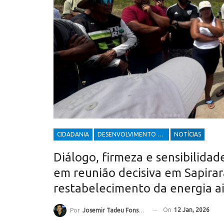
CIDADANIA
DESENVOLVIMENTO ECONÔMICO E SOCIAL
NOTÍCIAS
Diálogo, firmeza e sensibilida
em reunião decisiva em Sapirar
restabelecimento da energia a
On
12 Jan, 2026
Por
Josemir Tadeu Fonseca