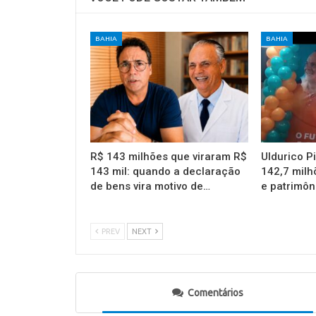
BAHIA
BAHIA
R$ 143 milhões que viraram R$
Uldurico P
143 mil: quando a declaração
142,7 milh
de bens vira motivo de…
e patrimôn
PREV
NEXT
Comentários