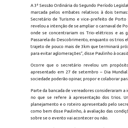
A 3ª Sessão Ordinária do Segundo Período Legislati
marcada pelos embates relativos à dois temas:
Secretário de Turismo e vice-prefeito de Porto 
revelou a intenção de se ampliar o carnaval de P
onde se concentrariam os Trio-elétricos e as g
Passarela do Descobrimento, enquanto os trios e
trajeto de pouco mais de 3km que terminará próx
para evitar aglomerações”, disse Paulinho à ocasi
Ocorre que o secretário revelou um propósit
apresentado em 27 de setembro – Dia Mundial d
sociedade poderão opinar, propor e colaborar par
Parte da bancada de vereadores consideraram a id
no que se refere à apresentação dos trios. U
planejamento e o roteiro apresentado pelo secret
como bem disse Paulinho, à avaliação das condiç
sobre se o evento vai acontecer ou não.