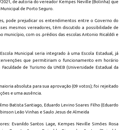
/2021, de autoria do vereador Kempes Neville (Bolinha) que
 Municipal de Porto Seguro.
es, pode prejudicar os entendimentos entre o Governo do
sses mesmos vereadores, têm discutido a possibilidade de
o município, com os .prédios das escolas Antonio Ricalddi e
Escola Municipal seria integrado à uma Escola Estadual, já
intervenções que permitiriam o funcionamento em horário
da Faculdade de Turismo da UNEB (Universidade Estadual da
aioria absoluta para sua aprovação (09 votos); foi rejeitado
enções e uma ausência.
ilmo Batista Santiago, Eduardo Levino Soares Filho (Eduardo
Robinson Leão Vinhas e Saulo Jesus de Almeida
dores: Evanildo Santos Lage, Kempes Neville Simões Rosa