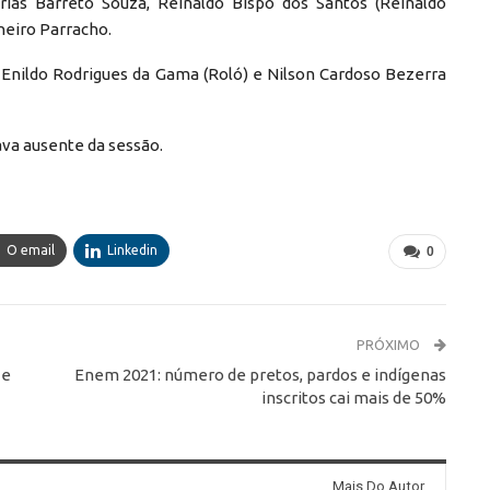
Farias Barreto Souza, Reinaldo Bispo dos Santos (Reinaldo
nheiro Parracho.
 Enildo Rodrigues da Gama (Roló) e Nilson Cardoso Bezerra
va ausente da sessão.
O email
Linkedin
0
PRÓXIMO
 e
Enem 2021: número de pretos, pardos e indígenas
inscritos cai mais de 50%
Mais Do Autor