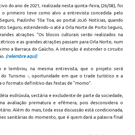
vo do ano de 2021, realizada nesta quinta-feira, (26/08), foi
 o primeiro teve como alvo a entrevista concedida pelo
Seguro, Paulinho Tôa Toa, ao portal JoJô Notícias, quando
orto Seguro, estendendo-o até a Orla Norte de Porto Seguro,
randes atrações. “Os blocos culturais serão realizados na
létricos e as grandes atrações passam para Orla Norte, num
imo a Barraca do Gaúcho. A intenção é estender o circuito
ão.
(relembre aqui)
o e lembrou, na mesma entrevista, que o projeto será
o Turismo -, oportunidade em que o trade turístico e a
a o formato definitivo das festas de “momo”.
éia esdrúxula, sectária e excludente de parte da sociedade,
ma avaliação prematura e efêmera, pois desconsidera o
ário. Além do mais, toda essa discussão está condicionada,
ões sanitárias do momento, que é quem dará a palavra final