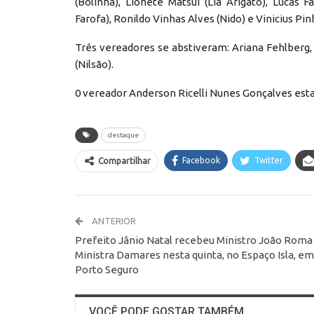
(Bolinha), Lionete Matsui (Lia Arigatô), Lucas 
Farofa), Ronildo Vinhas Alves (Nido) e Vinicius Pi
Três vereadores se abstiveram: Ariana Fehlberg,
(Nilsão).
0 vereador Anderson Ricelli Nunes Gonçalves esta
destaque
Facebook
Twitter
Compartilhar
ANTERIOR
Prefeito Jânio Natal recebeu Ministro João Roma
Ministra Damares nesta quinta, no Espaço Isla, em
Porto Seguro
VOCÊ PODE GOSTAR TAMBÉM