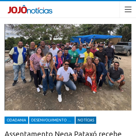
CIDADANIA
DESENVOLVIMENTO ECONÔMICO E SOCIAL
NOTÍCIAS
Assentamento Nega Pataxó recebe