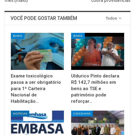
mês (maio)
cobra providências
VOCÊ PODE GOSTAR TAMBÉM
Todos
BAHIA
BAHIA
Exame toxicológico
Uldurico Pinto declara
passa a ser obrigatório
R$ 142,7 milhões em
para 1ª Carteira
bens ao TSE e
Nacional de
patrimônio pode
Habilitação…
reforçar…
NOTÍCIAS
CIDADANIA