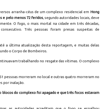
diversos arranha-céus de um complexo residencial em
Hong
s e pelo menos 72 feridos
, segundo autoridades locais, deve
amente. O fogo, o mais mortal na cidade em três décadas,
consecutivo. Três pessoas foram presas suspeitas de
té a última atualização desta reportagem, e muitas delas
undo o Corpo de Bombeiros.
continuavam trabalhando no resgate das vítimas. O complexo
 51 pessoas morreram no local e outras quatro morreram no
s por inalação.
o blocos do complexo foi apagado e que três focos estavam
 mas as autoridades acreditam que o fogo se espalhou