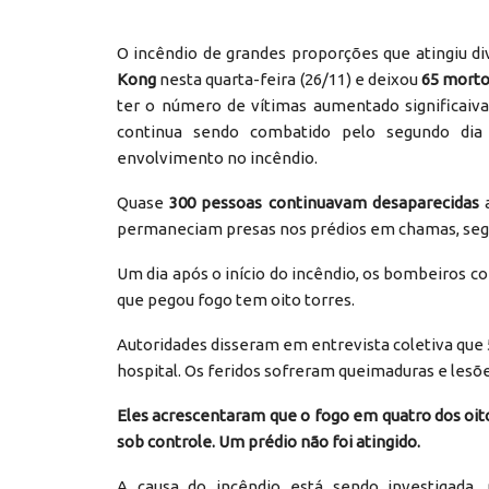
O incêndio de grandes proporções que atingiu 
Kong
nesta quarta-feira (26/11) e deixou
65 morto
ter o número de vítimas aumentado significaiv
continua sendo combatido pelo segundo dia 
envolvimento no incêndio.
Quase
300 pessoas continuavam desaparecidas
a
permaneciam presas nos prédios em chamas, seg
Um dia após o início do incêndio, os bombeiros 
que pegou fogo tem oito torres.
Autoridades disseram em entrevista coletiva que
hospital. Os feridos sofreram queimaduras e lesõe
Eles acrescentaram que o fogo em quatro dos oit
sob controle. Um prédio não foi atingido.
A causa do incêndio está sendo investigada,