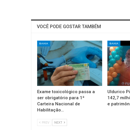
VOCÊ PODE GOSTAR TAMBÉM
BAHIA
BAHIA
Exame toxicológico passa a
Uldurico P
ser obrigatório para 1ª
142,7 milh
Carteira Nacional de
e patrimôn
Habilitação…
PREV
NEXT