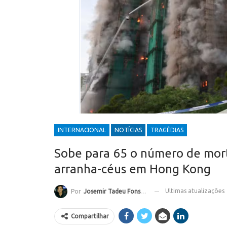
INTERNACIONAL
NOTÍCIAS
TRAGÉDIAS
Sobe para 65 o número de mor
arranha-céus em Hong Kong
Ultimas atualizações
Por
Josemir Tadeu Fonseca
Compartilhar