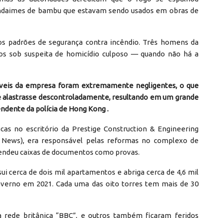
andaimes de bambu que estavam sendo usados em obras de
aos padrões de segurança contra incêndio. Três homens da
os sob suspeita de homicídio culposo — quando não há a
veis ​​da empresa foram extremamente negligentes, o que
se alastrasse descontroladamente, resultando em um grande
endente da polícia de Hong Kong .
uscas no escritório da Prestige Construction & Engineering
 News), era responsável pelas reformas no complexo de
preendeu caixas de documentos como provas.
sui cerca de dois mil apartamentos e abriga cerca de 4,6 mil
verno em 2021. Cada uma das oito torres tem mais de 30
rede britânica “BBC”, e outros também ficaram feridos