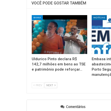
VOCÊ PODE GOSTAR TAMBÉM
BAHIA
NOTÍCIAS
Uldurico Pinto declara R$
Embasa in
142,7 milhões em bens ao TSE
abastecim
e patrimônio pode reforçar…
Porto Segu
manutençã
PREV
NEXT
Comentários