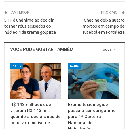
ANTERIOR
PRÓXIMO
STF é unânime ao decidir
Chacina deixa quatro
tornar réus acusados do
mortos em campo de
núcleo 4 da trama golpista
futebol em Fortaleza
VOCÊ PODE GOSTAR TAMBÉM
Todos
BAHIA
BAHIA
R$ 143 milhões que
Exame toxicológico
viraram R$ 143 mil:
passa a ser obrigatório
quando a declaração de
para 1ª Carteira
bens vira motivo de…
Nacional de
Habilitação…