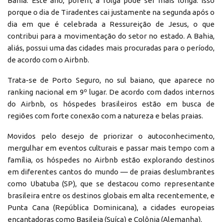
Bahia. Este ano, porém, a folga pode ser mais longa. Isso
porque o dia de Tiradentes cai justamente na segunda após o
dia em que é celebrada a Ressureição de Jesus, o que
contribui para a movimentação do setor no estado. A Bahia,
aliás, possui uma das cidades mais procuradas para o período,
de acordo com o Airbnb.
Trata-se de Porto Seguro, no sul baiano, que aparece no
ranking nacional em 9º lugar. De acordo com dados internos
do Airbnb, os hóspedes brasileiros estão em busca de
regiões com forte conexão com a natureza e belas praias.
Movidos pelo desejo de priorizar o autoconhecimento,
mergulhar em eventos culturais e passar mais tempo com a
família, os hóspedes no Airbnb estão explorando destinos
em diferentes cantos do mundo — de praias deslumbrantes
como Ubatuba (SP), que se destacou como representante
brasileira entre os destinos globais em alta recentemente, e
Punta Cana (República Dominicana), a cidades europeias
encantadoras como Basileia (Suíça) e Colônia (Alemanha).