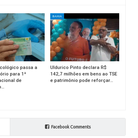
BAHIA
cológico passa a
Uldurico Pinto declara R$
ório para 1ª
142,7 milhões em bens ao TSE
acional de
e patrimônio pode reforçar…
o…
Facebook Comments