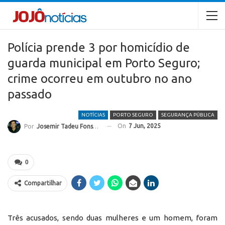
Polícia prende 3 por homicídio de
guarda municipal em Porto Seguro;
crime ocorreu em outubro no ano
passado
NOTÍCIAS
PORTO SEGURO
SEGURANÇA PÚBLICA
On
7 Jun, 2025
Por
Josemir Tadeu Fonseca
0
Compartilhar
Três acusados, sendo duas mulheres e um homem, foram