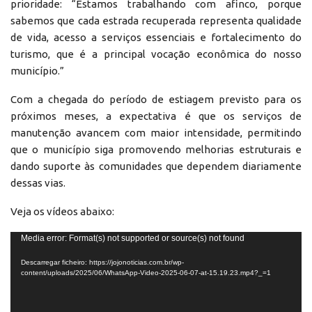
prioridade: “Estamos trabalhando com afinco, porque
sabemos que cada estrada recuperada representa qualidade
de vida, acesso a serviços essenciais e fortalecimento do
turismo, que é a principal vocação econômica do nosso
município.”
Com a chegada do período de estiagem previsto para os
próximos meses, a expectativa é que os serviços de
manutenção avancem com maior intensidade, permitindo
que o município siga promovendo melhorias estruturais e
dando suporte às comunidades que dependem diariamente
dessas vias.
Veja os vídeos abaixo:
Reprodutor
Media error: Format(s) not supported or source(s) not found
de
Descarregar ficheiro: https://jojonoticias.com.br/wp-
vídeo
content/uploads/2025/06/WhatsApp-Video-2025-06-07-at-15.19.23.mp4?_=1