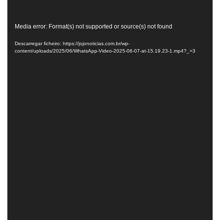
Reprodutor
Media error: Format(s) not supported or source(s) not found
de
Descarregar ficheiro: https://jojonoticias.com.br/wp-
vídeo
content/uploads/2025/06/WhatsApp-Video-2025-06-07-at-15.19.23-1.mp4?_=3