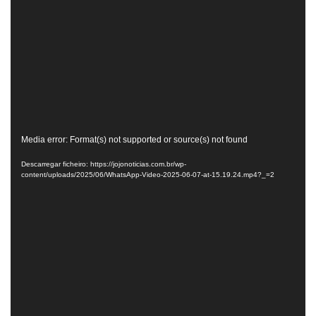
Reprodutor
Media error: Format(s) not supported or source(s) not found
de
Descarregar ficheiro: https://jojonoticias.com.br/wp-
vídeo
content/uploads/2025/06/WhatsApp-Video-2025-06-07-at-15.19.24.mp4?_=2