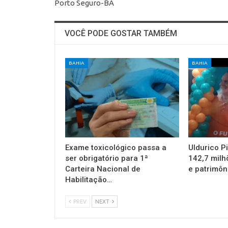
Porto Seguro-BA
VOCÊ PODE GOSTAR TAMBÉM
BAHIA
BAHIA
Exame toxicológico passa a
Uldurico P
ser obrigatório para 1ª
142,7 milh
Carteira Nacional de
e patrimôn
Habilitação…
PREV
NEXT