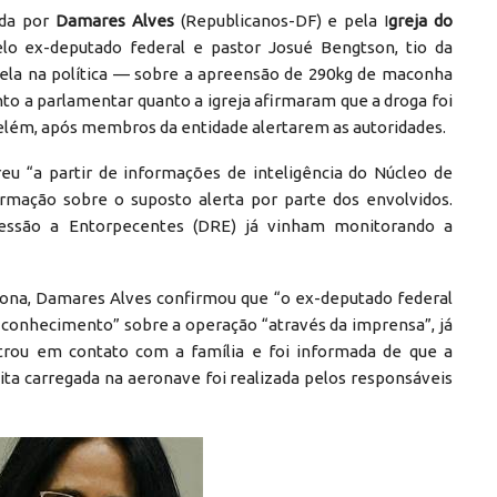
ada por
Damares Alves
(Republicanos-DF) e pela I
greja do
lo ex-deputado federal e pastor Josué Bengtson, tio da
dela na política — sobre a apreensão de 290kg de maconha
to a parlamentar quanto a igreja afirmaram que a droga foi
elém, após membros da entidade alertarem as autoridades.
eu “a partir de informações de inteligência do Núcleo de
ormação sobre o suposto alerta por parte dos envolvidos.
essão a Entorpecentes (DRE) já vinham monitorando a
à tona, Damares Alves confirmou que “o ex-deputado federal
 conhecimento” sobre a operação “através da imprensa”, já
ntrou em contato com a família e foi informada de que a
ita carregada na aeronave foi realizada pelos responsáveis