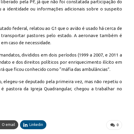
liberado pela PF, já que não foi constatada participação do
u a identidade ou informações adicionais sobre o suspeito
ado federal, relatou ao G1 que o avião é usado há cerca de
ra transportar pastores pelo estado. A aeronave também é
s em caso de necessidade.
andatos, divididos em dois períodos (1999 a 2007, e 2011 a
dato e dos direitos políticos por enriquecimento ilícito em
rá que ficou conhecido como “máfia das ambulâncias”.
lo, elegeu-se deputado pela primeira vez, mas não repetiu o
é pastora da Igreja Quadrangular, chegou a trabalhar no
O email
Linkedin
0