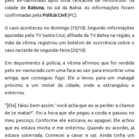
pelo ex-namorado após uma tentativa de feminicídio na
cidade de
Itabuna
, no sul da Bahia. As informações foram
confirmadas pela
Polícia Civil
(PC).
O caso aconteceu no domingo (19/10). Segundo informações
apuradas pela TV Santa Cruz, afiliada da TV Bahia na região, a
mãe da vítima registrou um boletim de ocorrência sobre o
caso na tarde de segunda-feira (20/10).
Em depoimento à polícia, a vítima afirmou que foi rendida
pelo ex-namorado com uma faca ao sair para encontrar uma
amiga, que conseguiu fugir. Ele a levou para um matagal
próximo a um motel da cidade, onde a estrangulou e
enterrou.
“[Ele] falou bem assim: ‘você acha que eu ia perder a chance
de te matar?’. Foi a hora que ele pegou a corda e passou no
meu pescoço. Conforme ele esticava, eu apaguei. Ele achou
que eu estava morta e me enterrou. Quando eu acordei, já
estava soterrada. Comecei a cavar e saí. Ainda tinha um