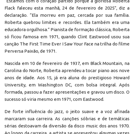
“Estamos com o coração partido porque a gloriosa Roberta
Flack faleceu esta manhã, 24 de fevereiro de 2025”, diz a
declaração. “Ela morreu em paz, cercada por sua família.
Roberta quebrou limites e recordes. Ela também era uma
educadora orgulhosa.” Pianista de formação clássica, Roberta
só ficou famosa em 1971, quando Clint Eastwood usou sua
canção The First Time Ever I Saw Your Face na trilha do filme
Perversa Paixão, de 1971.
Nascida em 10 de fevereiro de 1937, em Black Mountain, na
Carolina do Norte, Roberta aprendeu a tocar piano aos nove
anos de idade. Aos 15, já era aluna do prestigioso Howard
University, em Washington DC, com bolsa integral. Após
formada, passou a fazer apresentações e gravou um disco. O
sucesso só viria mesmo em 1971, com Eastwood.
De forte influência do jazz, o jeito suave e a voz afinada
marcaram sua carreira. As canções sóbrias e de temáticas
sérias destoavam da diversão da disco music dos anos 1970.
Ao longo da carreira, a artista se apresentou algumas vezes