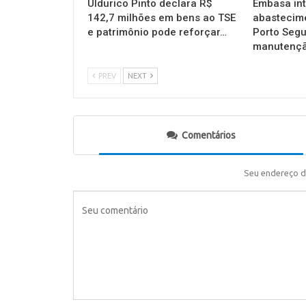
Uldurico Pinto declara R$
Embasa in
142,7 milhões em bens ao TSE
abastecim
e patrimônio pode reforçar…
Porto Segu
manutençã
PREV
NEXT
Comentários
Seu endereço d