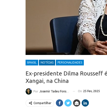
BRASIL
NOTÍCIAS
PERSONALIDADES
Ex-presidente Dilma Rousseff 
Xangai, na China
On
25 Fev, 2025
Por
Josemir Tadeu Fonseca
Compartilhar