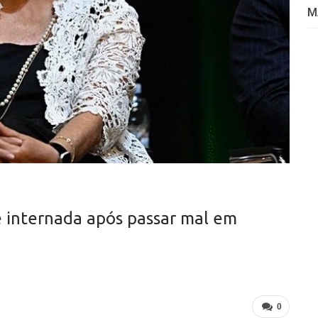
M
é internada após passar mal em
0