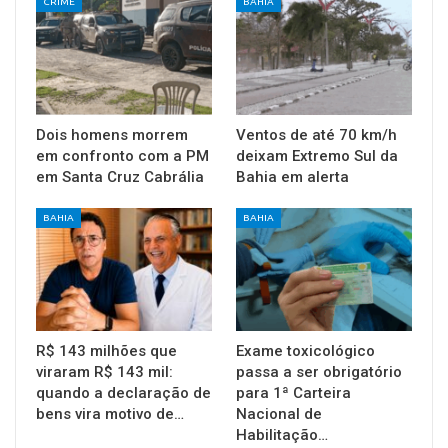
CRIME
BAHIA
Dois homens morrem
Ventos de até 70 km/h
em confronto com a PM
deixam Extremo Sul da
em Santa Cruz Cabrália
Bahia em alerta
BAHIA
BAHIA
R$ 143 milhões que
Exame toxicológico
viraram R$ 143 mil:
passa a ser obrigatório
quando a declaração de
para 1ª Carteira
bens vira motivo de…
Nacional de
Habilitação…