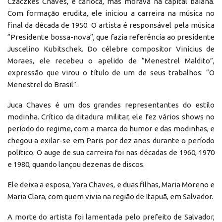
Czaczkes Chaves, é carioca, mas morava na capital baiana.
Com formação erudita, ele iniciou a carreira na música no
final da década de 1950. O artista é responsável pela música
“Presidente bossa-nova”, que fazia referência ao presidente
Juscelino Kubitschek. Do célebre compositor Vinicius de
Moraes, ele recebeu o apelido de “Menestrel Maldito”,
expressão que virou o título de um de seus trabalhos: “O
Menestrel do Brasil”.
Juca Chaves é um dos grandes representantes do estilo
modinha. Crítico da ditadura militar, ele fez vários shows no
período do regime, com a marca do humor e das modinhas, e
chegou a exilar-se em Paris por dez anos durante o período
político. O auge de sua carreira foi nas décadas de 1960, 1970
e 1980, quando lançou dezenas de discos.
Ele deixa a esposa, Yara Chaves, e duas filhas, Maria Moreno e
Maria Clara, com quem vivia na região de Itapuã, em Salvador.
A morte do artista foi lamentada pelo prefeito de Salvador,