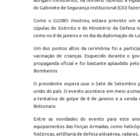
abrigam ministérios, há homens fazendo a vigil
do Gabinete de Segurança Institucional (GSI) faze
Como o GLOBO mostrou, estava previsto um e
cúpulas do Exército e do Ministério da Defesa 
como no 8 de janeiro e no dia da diplomação de L
Um dos pontos altos da cerimônia foi a partici
vacinação de crianças. Esquecido durante o go
propaganda oficial e foi bastante aplaudido pe
Bombeiros
O presidente espera usar o Sete de Setembro p
união do país. O evento acontece em meio a uma 
a tentativa de golpe de 8 de janeiro e a venda
Bolsonaro.
Entre as novidades do evento para este an
equipamentos das Forças Armadas, como helicópt
históricas, artilharia de defesa antiaérea, radare