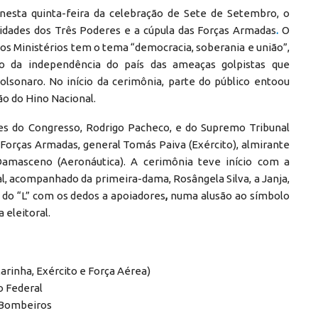
a nesta quinta-feira da celebração de Sete de Setembro, o
idades dos Três Poderes e a cúpula das Forças Armadas
.
O
dos Ministérios tem o tema “democracia, soberania e união”,
o da independência do país das ameaças golpistas que
lsonaro. No início da cerimônia, parte do público entoou
ão do Hino Nacional.
tes do Congresso, Rodrigo Pacheco, e do Supremo Tribunal
Forças Armadas, general Tomás Paiva (Exército), almirante
Damasceno (Aeronáutica). A cerimônia teve início com a
l, acompanhado da primeira-dama, Rosângela Silva, a Janja,
 do “L” com os dedos a apoiadores
,
numa alusão ao símbolo
 eleitoral.
rinha, Exército e Força Aérea)
o Federal
 Bombeiros