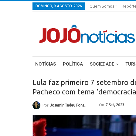
Quem Somos ?
Repórt
DOMINGO, 9 AGOSTO, 2026
NOTÍCIAS
POLÍTICA
SOCIEDADE
TUR
Lula faz primeiro 7 setembro 
Pacheco com tema ‘democracia,
On
7 Set, 2023
Por
Josemir Tadeu Fonseca