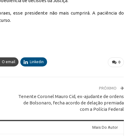
bediência de decisões da Justiça.
aes, esse presidente não mais cumprirá. A paciência do
curso.
O email
Linkedin
0
PRÓXIMO
Tenente Coronel Mauro Cid, ex-ajudante de ordens
de Bolsonaro, fecha acordo de delação premiada
com a Polícia Federal
Mais Do Autor