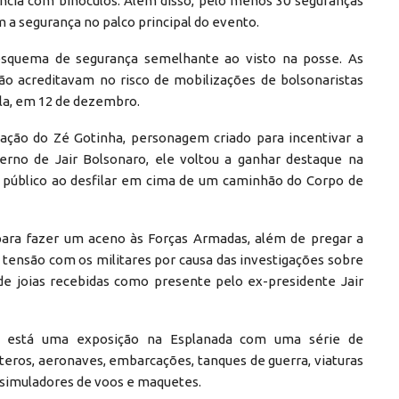
ância com binóculos. Além disso, pelo menos 30 seguranças
m a segurança no palco principal do evento.
squema de segurança semelhante ao visto na posse. As
não acreditavam no risco de mobilizações de bolsonaristas
ula, em 12 de dezembro.
pação do Zé Gotinha, personagem criado para incentivar a
verno de Jair Bolsonaro, ele voltou a ganhar destaque na
lo público ao desfilar em cima de um caminhão do Corpo de
ara fazer um aceno às Forças Armadas, além de pregar a
tensão com os militares por causa das investigações sobre
 de joias recebidas como presente pelo ex-presidente Jair
o está uma exposição na Esplanada com uma série de
eros, aeronaves, embarcações, tanques de guerra, viaturas
s, simuladores de voos e maquetes.