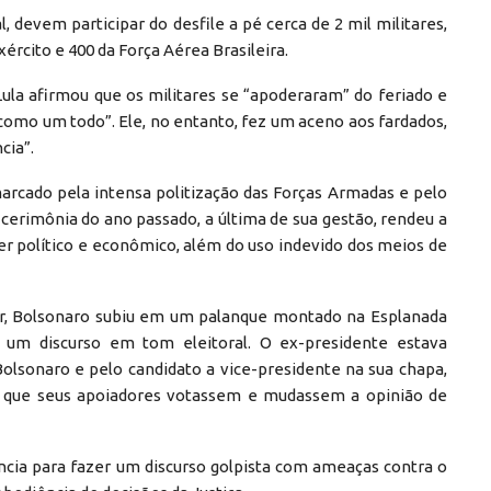
 devem participar do desfile a pé cerca de 2 mil militares,
rcito e 400 da Força Aérea Brasileira.
 Lula afirmou que os militares se “apoderaram” do feriado e
 como um todo”. Ele, no entanto, fez um aceno aos fardados,
cia”.
arcado pela intensa politização das Forças Armadas e pelo
 cerimônia do ano passado, a última de sua gestão, rendeu a
r político e econômico, além do uso indevido dos meios de
itar, Bolsonaro subiu em um palanque montado na Esplanada
z um discurso em tom eleitoral. O ex-presidente estava
lsonaro e pelo candidato a vice-presidente na sua chapa,
ra que seus apoiadores votassem e mudassem a opinião de
ncia para fazer um discurso golpista com ameaças contra o