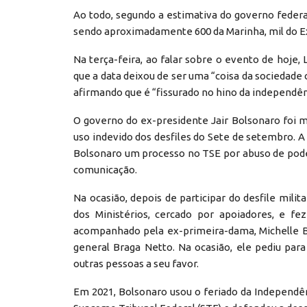
Ao todo, segundo a estimativa do governo federal,
sendo aproximadamente 600 da Marinha, mil do Exé
Na terça-feira, ao falar sobre o evento de hoje,
que a data deixou de ser uma “coisa da sociedade
afirmando que é “fissurado no hino da independên
O governo do ex-presidente Jair Bolsonaro foi m
uso indevido dos desfiles do Sete de setembro. A
Bolsonaro um processo no TSE por abuso de pode
comunicação.
Na ocasião, depois de participar do desfile mil
dos Ministérios, cercado por apoiadores, e fe
acompanhado pela ex-primeira-dama, Michelle Bo
general Braga Netto. Na ocasião, ele pediu pa
outras pessoas a seu favor.
Em 2021, Bolsonaro usou o feriado da Independê