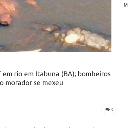
M
em rio em Itabuna (BA); bombeiros
do morador se mexeu
0