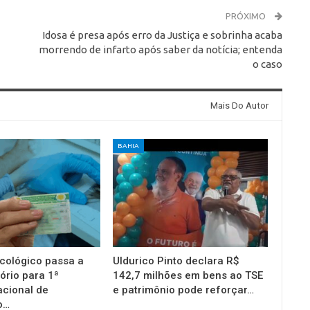
PRÓXIMO
Idosa é presa após erro da Justiça e sobrinha acaba
morrendo de infarto após saber da notícia; entenda
o caso
Mais Do Autor
BAHIA
cológico passa a
Uldurico Pinto declara R$
ório para 1ª
142,7 milhões em bens ao TSE
acional de
e patrimônio pode reforçar…
o…