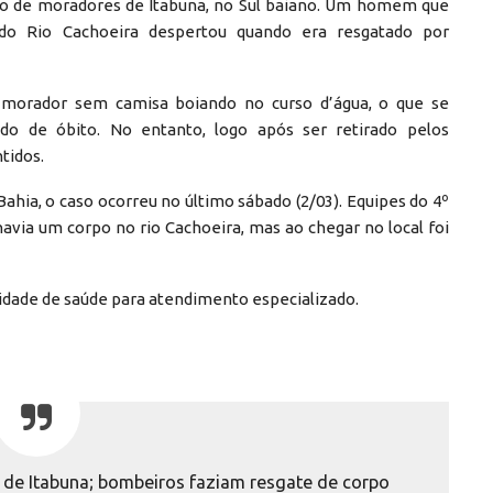
o de moradores de Itabuna, no Sul baiano. Um homem que
do Rio Cachoeira despertou quando era resgatado por
 morador sem camisa boiando no curso d’água, o que se
o de óbito. No entanto, logo após ser retirado pelos
tidos.
hia, o caso ocorreu no último sábado (2/03). Equipes do 4º
via um corpo no rio Cachoeira, mas ao chegar no local foi
idade de saúde para atendimento especializado.
de Itabuna; bombeiros faziam resgate de corpo