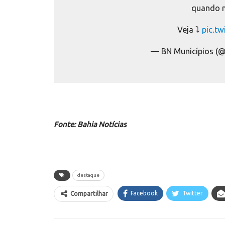
quando 
Veja ⤵️
pic.t
— BN Municípios (
Fonte: Bahia Notícias
destaque
Facebook
Twitter
Compartilhar