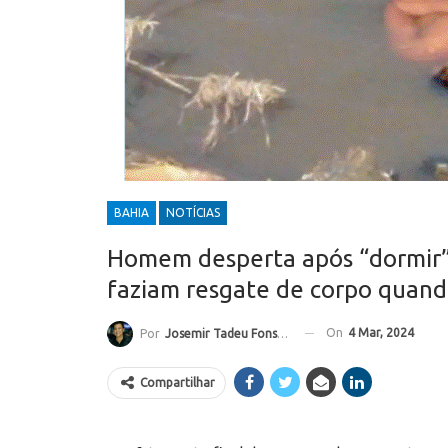
BAHIA
NOTÍCIAS
Homem desperta após “dormir” 
faziam resgate de corpo quan
On
4 Mar, 2024
Por
Josemir Tadeu Fonseca
Compartilhar