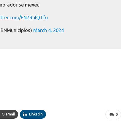
morador se mexeu
witter.com/EN7RhIQTfu
@BNMunicipios)
March 4, 2024
O email
Linkedin
0