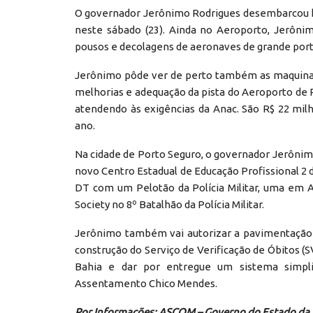
O governador Jerônimo Rodrigues desembarcou h
neste sábado (23). Ainda no Aeroporto, Jerônim
pousos e decolagens de aeronaves de grande port
Jerônimo pôde ver de perto também as maquinas 
melhorias e adequação da pista do Aeroporto de 
atendendo às exigências da Anac. São R$ 22 mil
ano.
Na cidade de Porto Seguro, o governador Jerôni
novo Centro Estadual de Educação Profissional 2 d
DT com um Pelotão da Polícia Militar, uma em A
Society no 8º Batalhão da Polícia Militar.
Jerônimo também vai autorizar a pavimentação d
construção do Serviço de Verificação de Óbitos (S
Bahia e dar por entregue um sistema simpli
Assentamento Chico Mendes.
Por Informações: ASCOM – Governo do Estado da 