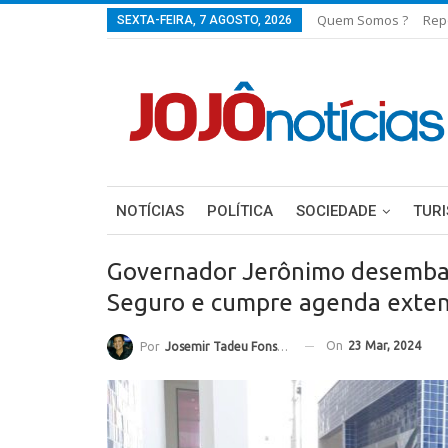
Quem Somos ?
Rep
SEXTA-FEIRA, 7 AGOSTO, 2026
NOTÍCIAS
POLÍTICA
SOCIEDADE
TUR
Governador Jerônimo desembar
Seguro e cumpre agenda exte
On
23 Mar, 2024
Por
Josemir Tadeu Fonseca