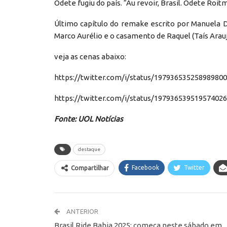
Odete fugiu do país. “Au revoir, Brasil. Odete Roit
Último capítulo do remake escrito por Manuela D
Marco Aurélio e o casamento de Raquel (Taís Arau
veja as cenas abaixo:
https://twitter.com/i/status/19793653525898980
https://twitter.com/i/status/19793653951957402
Fonte: UOL Notícias
destaque
Facebook
Twitter
Compartilhar
ANTERIOR
Brasil Ride Bahia 2025: começa neste sábado em