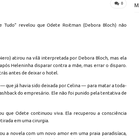
0
M
le Tudo” revelou que Odete Roitman (Debora Bloch) não
ero) atirou na vilã interpretada por Debora Bloch, mas ela
após Heleninha disparar contra a mãe, mas errar o disparo.
rás antes de deixar o hotel.
— que já havia sido deixada por Celina — para matar a toda-
shback do empresário. Ele não foi punido pela tentativa de
ou que Odete continuou viva. Ela recuperou a consciência
etirada em uma cirurgia.
inou a novela com um novo amor em uma praia paradisíaca,