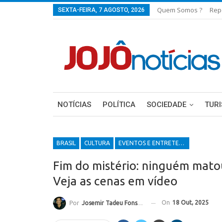
Quem Somos ?
Rep
SEXTA-FEIRA, 7 AGOSTO, 2026
NOTÍCIAS
POLÍTICA
SOCIEDADE
TUR
BRASIL
CULTURA
EVENTOS E ENTRETENIMENTOS
Fim do mistério: ninguém mato
Veja as cenas em vídeo
On
18 Out, 2025
Por
Josemir Tadeu Fonseca