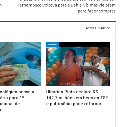
n
Pernambuco voltava para a Bahia; vítimas viajaram
para fazer compras
Mais Do Autor
BAHIA
cológico passa a
Uldurico Pinto declara R$
ório para 1ª
142,7 milhões em bens ao TSE
acional de
e patrimônio pode reforçar…
o…