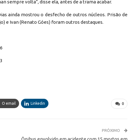
man sempre volta”, disse ela, antes de a trama acabar.
ias ainda mostrou o desfecho de outros núcleos. Prisão de
jo) e Ivan (Renato Góes) foram outros destaques.
06
63
O email
Linkedin
0
PRÓXIMO
Ônibus envolvido em acidente com 15 mortos em