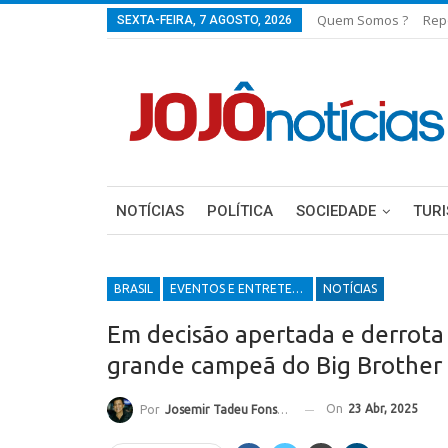
Quem Somos ?
Rep
SEXTA-FEIRA, 7 AGOSTO, 2026
NOTÍCIAS
POLÍTICA
SOCIEDADE
TUR
BRASIL
EVENTOS E ENTRETENIMENTOS
NOTÍCIAS
Em decisão apertada e derrota 
grande campeã do Big Brother 
On
23 Abr, 2025
Por
Josemir Tadeu Fonseca