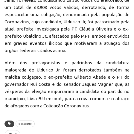
Jânio foi eleito conquistando 28.366 votos do eleitorado, de
um total de 68.908 votos válidos, derrotando, de forma
espetacular uma coligação, denominada pela população de
Coronavírus, cujo candidato, Uldurico Jr, foi patrocinado pela
atual prefeita investigada pela PF, Cláudia Oliveira e o ex-
prefeito Ubaldino Jr., afastados pelo MPF, ambos envolvidos
em graves eventos ilícitos que motivaram a atuação dos
órgãos federais citados acima.
Além dos protagonistas e padrinhos da candidatura
malograda de Uldurico Jr. foram derrotados também na
maldita coligação, o ex-prefeito Gilberto Abade e o PT do
governador Rui Costa e do senador Jaques Vagner que, às
vésperas da eleição empurraram a candidata do partido no
município, Lívia Bittencourt, para a cova comum e o abraço
de afogados com a Coligação Coronavírus.
destaque