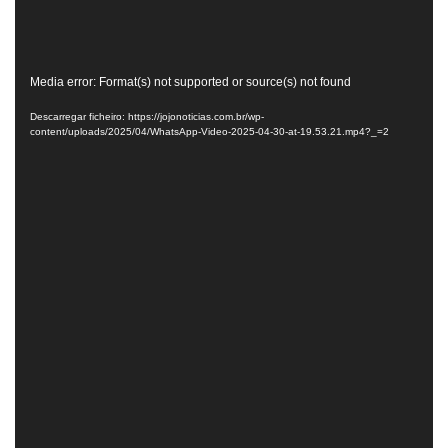
Reprodutor
Media error: Format(s) not supported or source(s) not found
de
Descarregar ficheiro: https://jojonoticias.com.br/wp-
vídeo
content/uploads/2025/04/WhatsApp-Video-2025-04-30-at-19.53.21.mp4?_=2