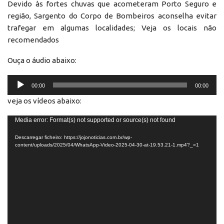
Devido às fortes chuvas que acometeram Porto Seguro e
região, Sargento do Corpo de Bombeiros aconselha evitar
trafegar em algumas localidades; Veja os locais não
recomendados
Ouça o áudio abaixo:
Reprodutor
00:00
00:00
de
veja os vídeos abaixo:
áudio
Reprodutor
Media error: Format(s) not supported or source(s) not found
de
Descarregar ficheiro: https://jojonoticias.com.br/wp-
vídeo
content/uploads/2025/04/WhatsApp-Video-2025-04-30-at-19.53.21-1.mp4?_=1