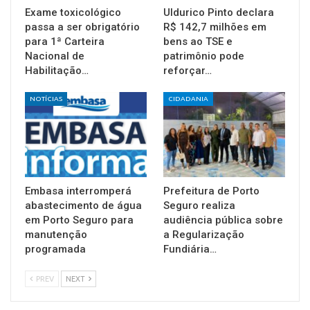
Exame toxicológico
Uldurico Pinto declara
passa a ser obrigatório
R$ 142,7 milhões em
para 1ª Carteira
bens ao TSE e
Nacional de
patrimônio pode
Habilitação…
reforçar…
NOTÍCIAS
CIDADANIA
Embasa interromperá
Prefeitura de Porto
abastecimento de água
Seguro realiza
em Porto Seguro para
audiência pública sobre
manutenção
a Regularização
programada
Fundiária…
PREV
NEXT