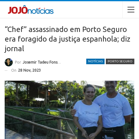
“Chef” assassinado em Porto Seguro
era foragido da justiça espanhola; diz
jornal
NOTÍCIAS
PORTO SEGURO
Por
Josemir Tadeu Fonseca
On
28 Nov, 2023