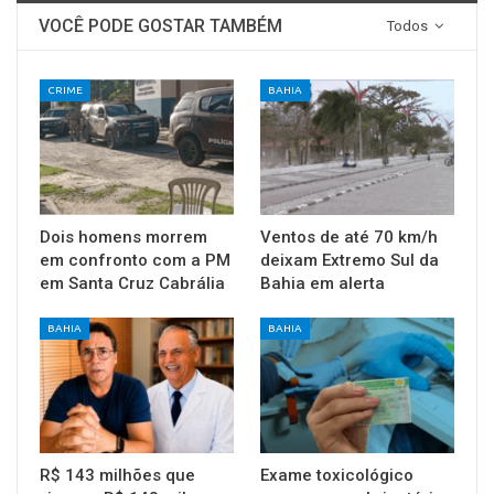
VOCÊ PODE GOSTAR TAMBÉM
Todos
CRIME
BAHIA
Dois homens morrem
Ventos de até 70 km/h
em confronto com a PM
deixam Extremo Sul da
em Santa Cruz Cabrália
Bahia em alerta
BAHIA
BAHIA
R$ 143 milhões que
Exame toxicológico