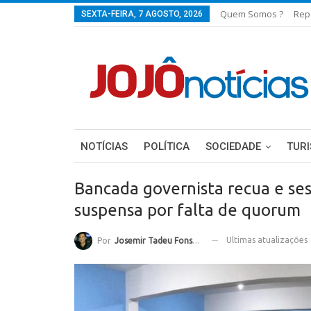
Quem Somos ?
Rep
SEXTA-FEIRA, 7 AGOSTO, 2026
NOTÍCIAS
POLÍTICA
SOCIEDADE
TUR
Bancada governista recua e se
suspensa por falta de quorum
Ultimas atualizações
Por
Josemir Tadeu Fonseca