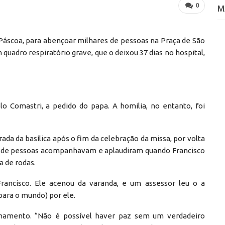
0
M
Páscoa, para abençoar milhares de pessoas na Praça de São
quadro respiratório grave, que o deixou 37 dias no hospital,
elo Comastri, a pedido do papa. A homilia, no entanto, foi
ada da basílica após o fim da celebração da missa, por volta
ares de pessoas acompanhavam e aplaudiram quando Francisco
 de rodas.
 Francisco. Ele acenou da varanda, e um assessor leu o a
para o mundo) por ele.
rmamento. “Não é possível haver paz sem um verdadeiro