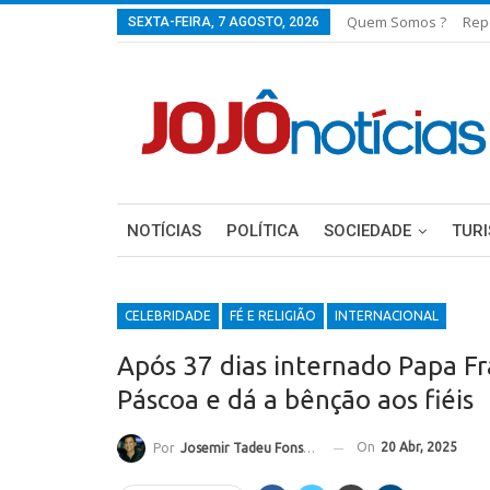
Quem Somos ?
Rep
SEXTA-FEIRA, 7 AGOSTO, 2026
NOTÍCIAS
POLÍTICA
SOCIEDADE
TUR
CELEBRIDADE
FÉ E RELIGIÃO
INTERNACIONAL
Após 37 dias internado Papa F
Páscoa e dá a bênção aos fiéis
On
20 Abr, 2025
Por
Josemir Tadeu Fonseca