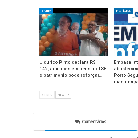
BAHIA
NOTÍCIAS
Uldurico Pinto declara R$
Embasa in
142,7 milhões em bens ao TSE
abastecim
e patrimônio pode reforçar…
Porto Segu
manutençã
PREV
NEXT
Comentários