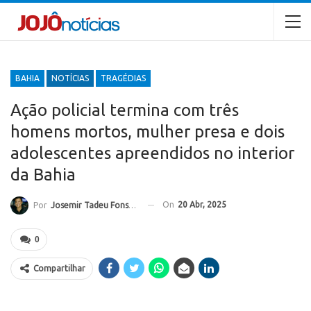
BAHIA
NOTÍCIAS
TRAGÉDIAS
Ação policial termina com três
homens mortos, mulher presa e dois
adolescentes apreendidos no interior
da Bahia
On
20 Abr, 2025
Por
Josemir Tadeu Fonseca
0
Compartilhar