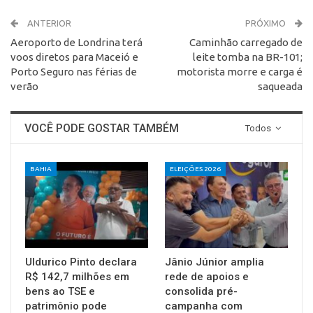
ANTERIOR
PRÓXIMO
Aeroporto de Londrina terá
Caminhão carregado de
voos diretos para Maceió e
leite tomba na BR-101;
Porto Seguro nas férias de
motorista morre e carga é
verão
saqueada
VOCÊ PODE GOSTAR TAMBÉM
Todos
BAHIA
ELEIÇÕES 2026
Uldurico Pinto declara
Jânio Júnior amplia
R$ 142,7 milhões em
rede de apoios e
bens ao TSE e
consolida pré-
patrimônio pode
campanha com