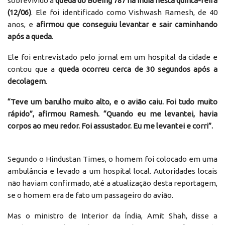
sobrevivido à
queda do Boeing 787 na Índia nesta quinta-feira
(12/06)
. Ele foi identificado como Vishwash Ramesh, de 40
anos, e
afirmou que conseguiu levantar e sair caminhando
após a queda
.
Ele foi entrevistado pelo jornal em um hospital da cidade e
contou que a
queda ocorreu cerca de 30 segundos após a
decolagem
.
“Teve um barulho muito alto, e o avião caiu. Foi tudo muito
rápido”, afirmou Ramesh. “Quando eu me levantei, havia
corpos ao meu redor. Foi assustador. Eu me levantei e corri”.
Segundo o Hindustan Times, o homem foi colocado em uma
ambulância e levado a um hospital local. Autoridades locais
não haviam confirmado, até a atualização desta reportagem,
se o homem era de fato um passageiro do avião.
Mas o ministro de Interior da Índia, Amit Shah, disse a