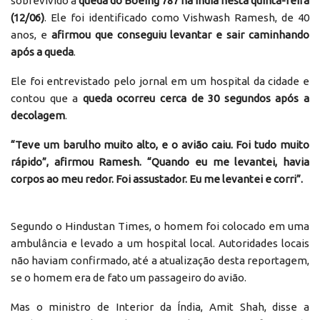
sobrevivido à
queda do Boeing 787 na Índia nesta quinta-feira
(12/06)
. Ele foi identificado como Vishwash Ramesh, de 40
anos, e
afirmou que conseguiu levantar e sair caminhando
após a queda
.
Ele foi entrevistado pelo jornal em um hospital da cidade e
contou que a
queda ocorreu cerca de 30 segundos após a
decolagem
.
“Teve um barulho muito alto, e o avião caiu. Foi tudo muito
rápido”, afirmou Ramesh. “Quando eu me levantei, havia
corpos ao meu redor. Foi assustador. Eu me levantei e corri”.
Segundo o Hindustan Times, o homem foi colocado em uma
ambulância e levado a um hospital local. Autoridades locais
não haviam confirmado, até a atualização desta reportagem,
se o homem era de fato um passageiro do avião.
Mas o ministro de Interior da Índia, Amit Shah, disse a