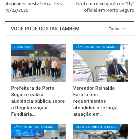
atividades nesta terça-feira,
Norte na divulgação do “fly”
18/02/2020
oficial em Porto Seguro
VOCÊ PODE GOSTAR TAMBÉM
Todos
CIDADANIA
CÂMARA DE PORTO SEGURO
Prefeitura de Porto
Vereador Reinaldo
Seguro realiza
Farofa tem
audiência pública sobre
requerimentos
a Regularização
atendidos e reforça
Fundiária…
atuação em…
CÂMARA DE PORTO SEGURO
DESENVOLVIMENTO ECONÔMICO E SOCIAL