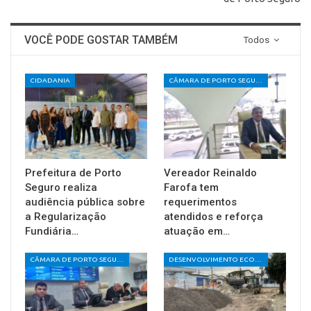
VOCÊ PODE GOSTAR TAMBÉM
Todos
CIDADANIA
CÂMARA DE PORTO SEGURO
Prefeitura de Porto
Vereador Reinaldo
Seguro realiza
Farofa tem
audiência pública sobre
requerimentos
a Regularização
atendidos e reforça
Fundiária…
atuação em…
CÂMARA DE PORTO SEGURO
DESENVOLVIMENTO ECONÔMICO E SOCIAL