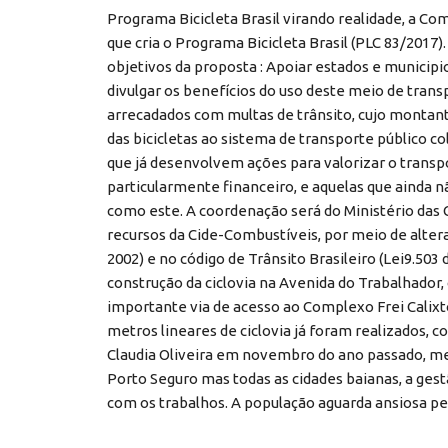
Programa Bicicleta Brasil virando realidade, a C
que cria o Programa Bicicleta Brasil (PLC 83/2017
objetivos da proposta : Apoiar estados e municipio
divulgar os benefícios do uso deste meio de tran
arrecadados com multas de trânsito, cujo montante
das bicicletas ao sistema de transporte público c
que já desenvolvem ações para valorizar o transp
particularmente financeiro, e aquelas que ainda 
como este. A coordenação será do Ministério das
recursos da Cide-Combustíveis, por meio de alteraç
2002) e no código de Trânsito Brasileiro (Lei9.503
construção da ciclovia na Avenida do Trabalhador, 
importante via de acesso ao Complexo Frei Calixt
metros lineares de ciclovia já foram realizados, 
Claudia Oliveira em novembro do ano passado, mes
Porto Seguro mas todas as cidades baianas, a ges
com os trabalhos. A população aguarda ansiosa pe