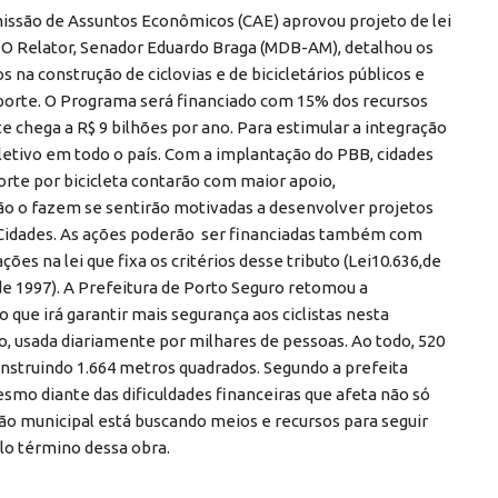
omissão de Assuntos Econômicos (CAE) aprovou projeto de lei
). O Relator, Senador Eduardo Braga (MDB-AM), detalhou os
s na construção de ciclovias e de bicicletários públicos e
sporte. O Programa será financiado com 15% dos recursos
 chega a R$ 9 bilhões por ano. Para estimular a integração
oletivo em todo o país. Com a implantação do PBB, cidades
orte por bicicleta contarão com maior apoio,
não o fazem se sentirão motivadas a desenvolver projetos
 Cidades. As ações poderão ser financiadas também com
ões na lei que fixa os critérios desse tributo (Lei10.636,de
 de 1997). A Prefeitura de Porto Seguro retomou a
o que irá garantir mais segurança aos ciclistas nesta
o, usada diariamente por milhares de pessoas. Ao todo, 520
construindo 1.664 metros quadrados. Segundo a prefeita
mo diante das dificuldades financeiras que afeta não só
tão municipal está buscando meios e recursos para seguir
lo término dessa obra.