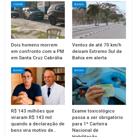
CRIME
BAHIA
Dois homens morrem
Ventos de até 70 km/h
em confronto com a PM
deixam Extremo Sul da
em Santa Cruz Cabrália
Bahia em alerta
BAHIA
BAHIA
R$ 143 milhões que
Exame toxicológico
viraram R$ 143 mil:
passa a ser obrigatório
quando a declaração de
para 1ª Carteira
bens vira motivo de…
Nacional de
Habilitação…