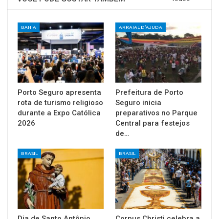
BAHIA
ARRAIAL D'AJUDA
Porto Seguro apresenta
Prefeitura de Porto
rota de turismo religioso
Seguro inicia
durante a Expo Católica
preparativos no Parque
2026
Central para festejos
de…
BRASIL
BRASIL
Dia de Santo Antônio
Corpus Christi celebra a