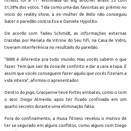
fitness foi a 11ª eliminada do Big Brother Brasil 25 com
51,38% dos votos. Tida como uma das favoritas ao prêmio no
início do reality show, a ex-mulher de Belo não conseguiu
bater o paredão contra Eva e Daniele Hypolito.
De acordo com Tadeu Schmidt, as informações externas
trazidas por Renata da Vitrine do Seu Fifi, na Casa de Vidro,
tiveram interferência no resultado do paredão.
“BBB é diferente pra todo mundo. Mas vocês sabem o que
fazer. Tem que sair da zona de conforto e dar a cara a tapa. É
assim que vocês conseguem fazer aquilo que vocês fizeram a
vida inteira”, afirmou o apresentador.
Dentro do jogo, Gracyanne teve fortes embates, como o com
o ator Diogo Almeida, após ter ficado confinada em um
quarto secreto durante uma eliminação falsa.
Fora do confinamento, a musa fitness revelou o motivo de
ter se segurado em alguns conflitos, como alguns com Diego