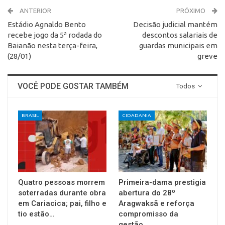
ANTERIOR
PRÓXIMO
Estádio Agnaldo Bento
Decisão judicial mantém
recebe jogo da 5ª rodada do
descontos salariais de
Baianão nesta terça-feira,
guardas municipais em
(28/01)
greve
VOCÊ PODE GOSTAR TAMBÉM
Todos
BRASIL
CIDADANIA
Quatro pessoas morrem
Primeira-dama prestigia
soterradas durante obra
abertura do 28º
em Cariacica; pai, filho e
Aragwaksã e reforça
tio estão…
compromisso da
gestão…