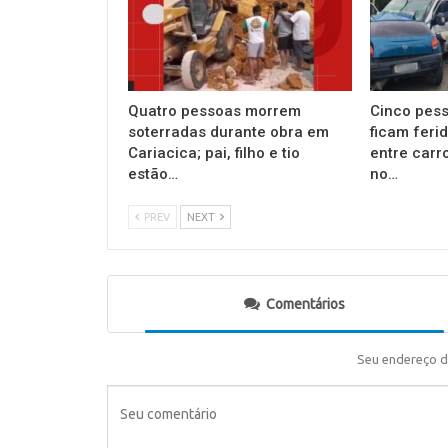
Quatro pessoas morrem
Cinco pess
soterradas durante obra em
ficam feri
Cariacica; pai, filho e tio
entre carr
estão…
no…
PREV
NEXT
Comentários
Seu endereço d