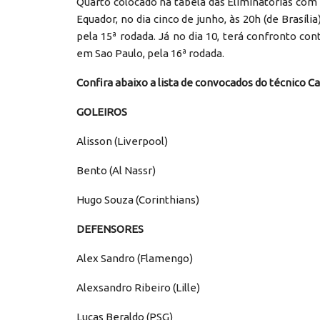
Quarto colocado na tabela das Eliminatórias com 
Equador, no dia cinco de junho, às 20h (de Brasíl
pela 15ª rodada. Já no dia 10, terá confronto con
em Sao Paulo, pela 16ª rodada.
Confira abaixo a lista de convocados do técnico Ca
GOLEIROS
Alisson (Liverpool)
Bento (Al Nassr)
Hugo Souza (Corinthians)
DEFENSORES
Alex Sandro (Flamengo)
Alexsandro Ribeiro (Lille)
Lucas Beraldo (PSG)