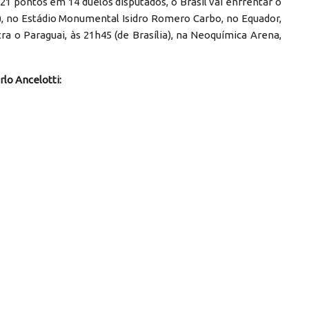
21 pontos em 14 duelos disputados, o Brasil vai enfrentar o
ia), no Estádio Monumental Isidro Romero Carbo, no Equador,
tra o Paraguai, às 21h45 (de Brasília), na Neoquímica Arena,
rlo Ancelotti: