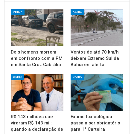
CRIME
BAHIA
Dois homens morrem
Ventos de até 70 km/h
em confronto com a PM
deixam Extremo Sul da
em Santa Cruz Cabrália
Bahia em alerta
BAHIA
BAHIA
R$ 143 milhões que
Exame toxicológico
viraram R$ 143 mil:
passa a ser obrigatório
quando a declaração de
para 1ª Carteira