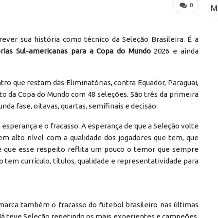
0
M
rever sua história como técnico da Seleção Brasileira. É a
órias Sul-americanas para a Copa do Mundo
2026 e ainda
ro que restam das Eliminatórias, contra Equador, Paraguai,
mato da Copa do Mundo com 48 seleções. São três da primeira
da fase, oitavas, quartas, semifinais e decisão.
a esperança e o fracasso. A esperança de que a Seleção volte
em alto nível com a qualidade dos jogadores que tem, que
té que esse respeito reflita um pouco o temor que sempre
no tem currículo, títulos, qualidade e representatividade para
 marca também o fracasso do futebol brasileiro nas últimas
 Já teve Seleção repetindo os mais experientes e campeões,