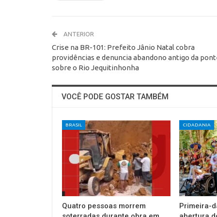
ANTERIOR
Crise na BR-101: Prefeito Jânio Natal cobra
providências e denuncia abandono antigo da pont
sobre o Rio Jequitinhonha
VOCÊ PODE GOSTAR TAMBÉM
BRASIL
CIDADANIA
Quatro pessoas morrem
Primeira-d
soterradas durante obra em
abertura d