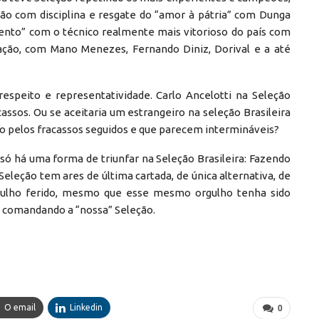
ção com disciplina e resgate do “amor à pátria” com Dunga
mento” com o técnico realmente mais vitorioso do país com
ção, com Mano Menezes, Fernando Diniz, Dorival e a até
respeito e representatividade. Carlo Ancelotti na Seleção
acassos. Ou se aceitaria um estrangeiro na seleção Brasileira
ado pelos fracassos seguidos e que parecem intermináveis?
só há uma forma de triunfar na Seleção Brasileira: Fazendo
eleção tem ares de última cartada, de única alternativa, de
rgulho ferido, mesmo que esse mesmo orgulho tenha sido
o) comandando a “nossa” Seleção.
O email
Linkedin
0