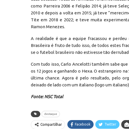
como Parreira 2006 e Felipão 2014; já teve Sele
2010 e depois a volta em 2015; já teve “mereci
Tite em 2018 e 2022; e teve muita experimenta
Ramon Menezes.
A realidade é que a equipe fracassou e perdeu 
Brasileira é fruto de tudo isso, de todos estes fr
se o futebol brasileiro não estivesse tão derrub
Com tudo isso, Carlo Ancelotti também sabe que 
os 12 jogos e ganhando o Hexa. O estrangeiro na S
última chance. Agora é pelo resultado, pelo o
deixado de lado com um italiano (logo um italian
Fonte: NSC Total
destaque
Facebook
Twitter
Compartilhar