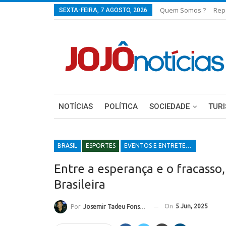
Quem Somos ?
Rep
SEXTA-FEIRA, 7 AGOSTO, 2026
NOTÍCIAS
POLÍTICA
SOCIEDADE
TUR
BRASIL
ESPORTES
EVENTOS E ENTRETENIMENTOS
Entre a esperança e o fracasso,
Brasileira
On
5 Jun, 2025
Por
Josemir Tadeu Fonseca