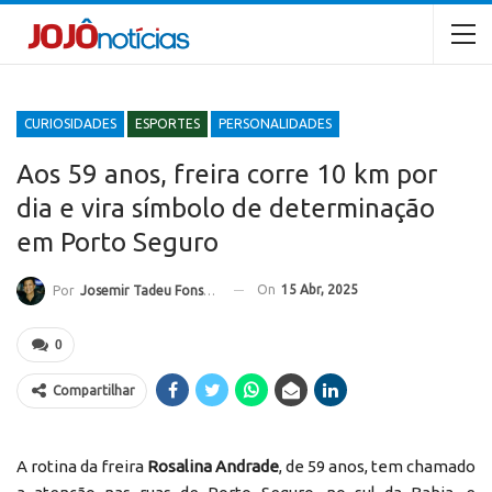
CURIOSIDADES
ESPORTES
PERSONALIDADES
Aos 59 anos, freira corre 10 km por
dia e vira símbolo de determinação
em Porto Seguro
On
15 Abr, 2025
Por
Josemir Tadeu Fonseca
0
Compartilhar
A rotina da freira
Rosalina Andrade
, de 59 anos, tem chamado