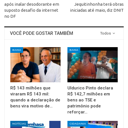
após inalar desodorante em
Jequitinhonha terá obras
suposto desafio da internet
iniciadas até maio, diz DNIT
no DF
VOCÊ PODE GOSTAR TAMBÉM
Todos
BAHIA
BAHIA
R$ 143 milhões que
Uldurico Pinto declara
viraram R$ 143 mil:
R$ 142,7 milhões em
quando a declaração de
bens ao TSE e
bens vira motivo de…
patrimônio pode
reforçar…
NOTÍCIAS
CIDADANIA