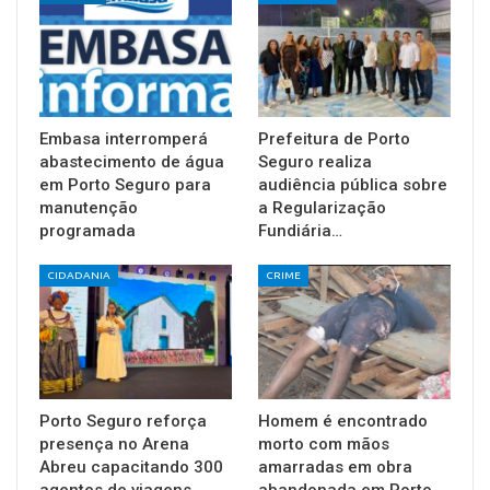
Embasa interromperá
Prefeitura de Porto
abastecimento de água
Seguro realiza
em Porto Seguro para
audiência pública sobre
manutenção
a Regularização
programada
Fundiária…
CIDADANIA
CRIME
Porto Seguro reforça
Homem é encontrado
presença no Arena
morto com mãos
Abreu capacitando 300
amarradas em obra
agentes de viagens
abandonada em Porto