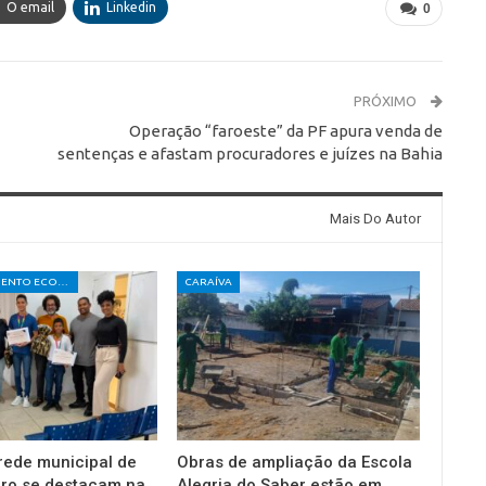
O email
Linkedin
0
PRÓXIMO
Operação “faroeste” da PF apura venda de
sentenças e afastam procuradores e juízes na Bahia
Mais Do Autor
DESENVOLVIMENTO ECONÔMICO E SOCIAL
CARAÍVA
rede municipal de
Obras de ampliação da Escola
uro se destacam na
Alegria do Saber estão em