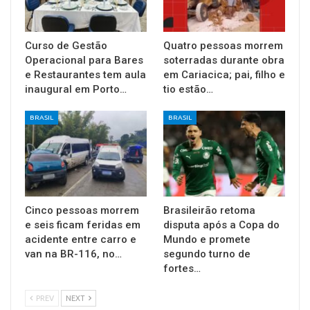
Curso de Gestão
Quatro pessoas morrem
Operacional para Bares
soterradas durante obra
e Restaurantes tem aula
em Cariacica; pai, filho e
inaugural em Porto…
tio estão…
BRASIL
BRASIL
Cinco pessoas morrem
Brasileirão retoma
e seis ficam feridas em
disputa após a Copa do
acidente entre carro e
Mundo e promete
van na BR-116, no…
segundo turno de
fortes…
PREV
NEXT